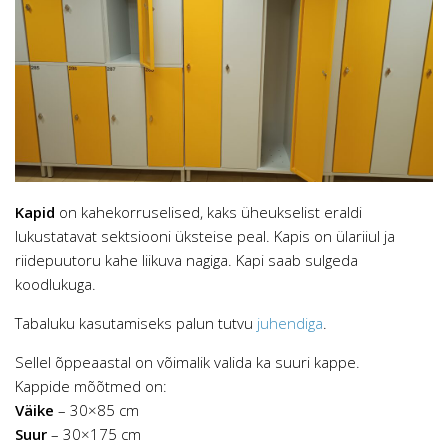
Kapid
on kahekorruselised, kaks üheukselist eraldi
lukustatavat sektsiooni üksteise peal. Kapis on ülariiul ja
riidepuutoru kahe liikuva nagiga. Kapi saab sulgeda
koodlukuga.
Tabaluku kasutamiseks palun tutvu
juhendiga
.
Sellel õppeaastal on võimalik valida ka suuri kappe.
Kappide mõõtmed on:
Väike
– 30×85 cm
Suur
– 30×175 cm