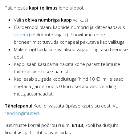
Palun esita
kapi tellimus
lehe allpool.
Vali
sobiva numbriga kapp
valikust
Garderoobi plaan, kappide numbrid ja kättesaadavus –
skeem
(kooli konto vajalik). Soovitame enne
broneerimist tutvuda kohapeal pakutava kapivalikuga.
Makselingil täida kõik vajalikud väljad ning tasu teenuse
eest.
Kappi saab kasutama hakata kohe pärast tellimuse
täitmise kinnituse saamist.
Kapi saab sulgeda koodlukuga (hind 10 €), mille saab
soetada garderoobis 0 korrusel asuvast vending-
müügiautomaadist.
Tähelepanu!
Kool ei vastuta õpilase kapi sisu eest! Vt.
renditingimused
.
Küsimuste korral pöördu ruumi
B133
, kooli haldusjuht-
finantsist ja IT-juht saavad aidata.